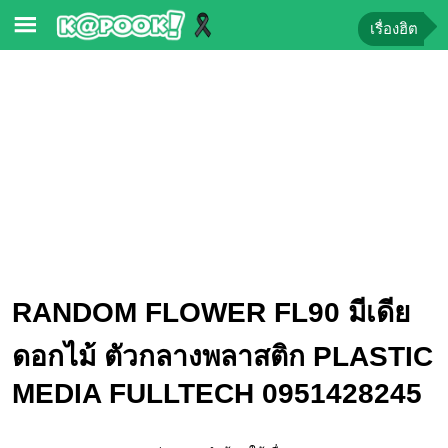
เรื่องฮิต
ข่าว-
ความ
รู้
ข่าว
ข่าว
บันเทิง
ตรวจ
RANDOM FLOWER FL90 มีเดีย
หวย
ผล
ดอกไม้ ตัวกลางพลาสติก PLASTIC
บอล
MEDIA FULLTECH 0951428245
สด
การ