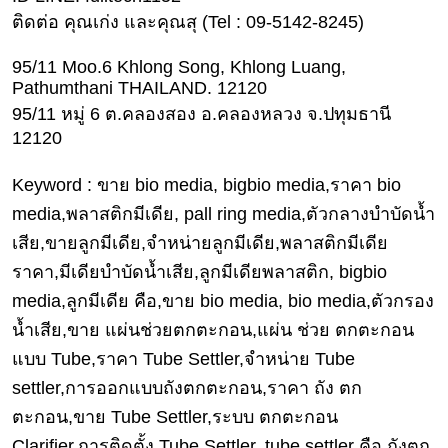
แม่
ติดต่อ คุณเก่ง และคุณสุ (Tel : 09-5142-8245)
และ
เด็ก
95/11 Moo.6 Khlong Song, Khlong Luang,
Pathumthani THAILAND. 12120
สัตว์
95/11 หมู่ 6 ต.คลองสอง อ.คลองหลวง จ.ปทุมธานี
เลี้ยง
12120
Infographic
Keyword : ขาย bio media, bigbio media,ราคา bio
บริการ
media,พลาสติกมีเดีย, pall ring media,ตัวกลางบำบัดน้ำ
เสีย,ขายลูกมีเดีย,จำหน่ายลูกมีเดีย,พลาสติกมีเดีย
แอปฯ
ราคา,มีเดียบำบัดน้ำเสีย,ลูกมีเดียพลาสติก, bigbio
กระปุก
media,ลูกมีเดีย คือ,ขาย bio media, bio media,ตัวกรอง
ติดต่อ
น้ำเสีย,ขาย แผ่นช่วยตกตะกอน,แผ่น ช่วย ตกตะกอน
โฆษณา
แบบ Tube,ราคา Tube Settler,จำหน่าย Tube
แจ้ง
settler,การออกแบบถังตกตะกอน,ราคา ถัง ตก
ปัญหา
ตะกอน,ขาย Tube Settler,ระบบ ตกตะกอน
ร่วม
Clarifier,การติดตั้ง Tube Settler, tube settler คือ,ถังตก