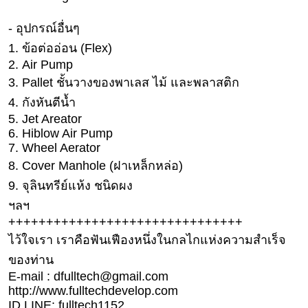
บ้าน
- อุปกรณ์อื่นๆ
และ
1. ข้อต่ออ่อน (Flex)
การ
2. Air Pump
ตกแต่ง
3. Pallet ชั้นวางของพาเลส ไม้ และพลาสติก
มือ
4. กังหันตีน้ำ
ถือ
5. Jet Areator
ราคา
6. Hiblow Air Pump
ทอง
7. Wheel Aerator
8. Cover Manhole (ฝาเหล็กหล่อ)
ราคา
9. จุลินทรีย์แห้ง ชนิดผง
น้ำมัน
ฯลฯ
วา
+++++++++++++++++++++++++++++++
ไร
ไว้ใจเรา เราคือฟันเฟืองหนึ่งในกลไกแห่งความสำเร็จ
ตี้
ของท่าน
E-mail : dfulltech@gmail.com
http://www.fulltechdevelop.com
แต่งงาน
ID LINE: fulltech1152