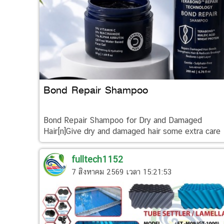
Bond Repair Shampoo
Bond Repair Shampoo for Dry and Damaged
Hair[n]Give dry and damaged hair some extra care
with a Bond Repair Shampoo designed to cleanse
gently while helping hair feel smoother, softer, an
fulltech1152
7 สิงหาคม 2569 เวลา 15:21:53