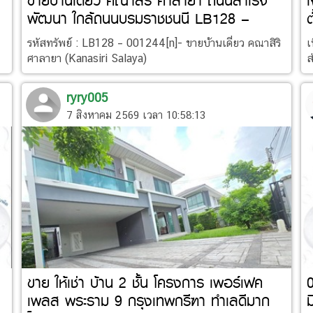
ขายบ้านเดี่ยว คณาสิริ ศาลายา ถนนสำเร็จ
เ
พัฒนา ใกล้ถนนบรมราชชนนี LB128 –
ต
001244
รหัสทรัพย์ : LB128 – 001244[n]- ขายบ้านเดี่ยว คณาสิริ
เ
ศาลายา (Kanasiri Salaya)
ส
ryry005
7 สิงหาคม 2569 เวลา 10:58:13
ขาย ให้เช่า บ้าน 2 ชั้น โครงการ เพอร์เฟค
เพลส พระราม 9 กรุงเทพกรีฑา ทำเลดีมาก
ม