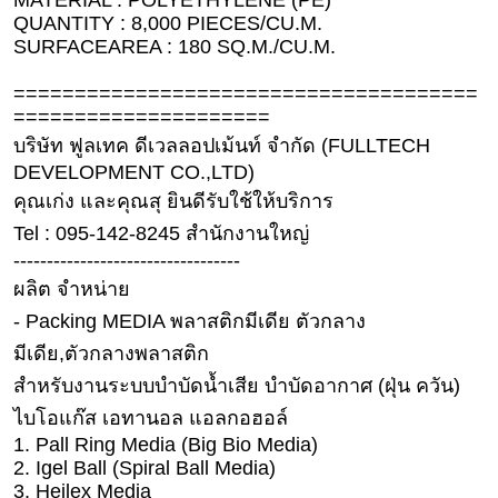
MATERIAL : POLYETHYLENE (PE)
ดูด
QUANTITY : 8,000 PIECES/CU.M.
วง
SURFACEAREA : 180 SQ.M./CU.M.
ผู้
======================================
หญิง
=====================
บริษัท ฟูลเทค ดีเวลลอปเม้นท์ จำกัด (FULLTECH
ผู้ชาย
DEVELOPMENT CO.,LTD)
สุขภาพ
คุณเก่ง และคุณสุ ยินดีรับใช้ให้บริการ
Tel : 095-142-8245 สำนักงานใหญ่
ท่อง
เที่ยว
----------------------------------
ผลิต จำหน่าย
สูตร
- Packing MEDIA พลาสติกมีเดีย ตัวกลาง
อาหาร
ง่ายๆ
มีเดีย,ตัวกลางพลาสติก
สำหรับงานระบบบำบัดน้ำเสีย บำบัดอากาศ (ฝุ่น ควัน)
ช้อป
ไบโอแก๊ส เอทานอล แอลกอฮอล์
ปิ้ง
1. Pall Ring Media (Big Bio Media)
2. Igel Ball (Spiral Ball Media)
รถยนต์
3. Heilex Media