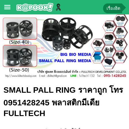
เรื่องฮิต
ข่าว-
ความ
รู้
ข่าว
ข่าว
บันเทิง
ตรวจ
SMALL PALL RING ราคาถูก โทร
หวย
ผล
0951428245 พลาสติกมีเดีย
บอล
FULLTECH
สด
การ