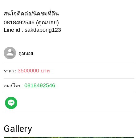
บ้าน
สนใจติดต่อ/นัดชมที่ดิน
และ
การ
0818492546 (คุณบอย)
ตกแต่ง
Line id : sakdapong123
มือ
ถือ
คุณบอย
ราคา
ทอง
3500000
บาท
ราคา :
ราคา
น้ำมัน
0818492546
เบอร์โทร :
วา
ไร
ตี้
Gallery
แต่งงาน