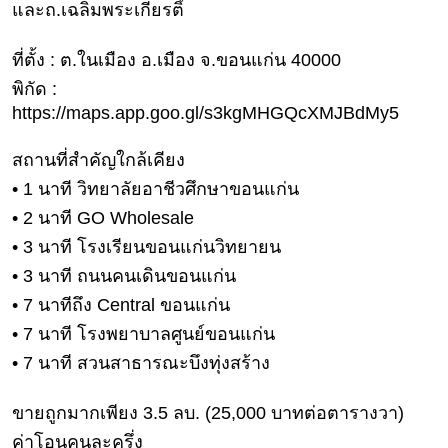
และถ.เฉลิมพระเกียรติ์
ดูด
วง
ที่ตั้ง : ต.ในเมือง อ.เมือง จ.ขอนแก่น 40000
ผู้
พิกัด :
หญิง
https://maps.app.goo.gl/s3kgMHGQcXMJBdMy5
ผู้ชาย
สถานที่สำคัญใกล้เคียง
สุขภาพ
• 1 นาที วิทยาลัยอาชีวศึกษาขอนแก่น
ท่อง
• 2 นาที GO Wholesale
เที่ยว
• 3 นาที โรงเรียนขอนแก่นวิทยายน
สูตร
• 3 นาที ถนนคนเดินขอนแก่น
อาหาร
• 7 นาทีถึง Central ขอนแก่น
ง่ายๆ
• 7 นาที โรงพยาบาลศูนย์ขอนแก่น
ช้อป
• 7 นาที สวนสาธารณะบึงทุ่งสร้าง
ปิ้ง
ขายถูกมากเพียง 3.5 ลบ. (25,000 บาทต่อตารางวา)
รถยนต์
ค่าโอนคนละครึ่ง