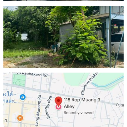
งาน
กับ
เรา