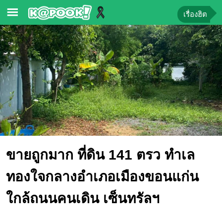
เรื่องฮิต
ข่าว-
ความ
รู้
ข่าว
ข่าว
บันเทิง
ตรวจ
ขายถูกมาก ที่ดิน 141 ตรว ทำเล
หวย
ผล
ทองใจกลางอำเภอเมืองขอนแก่น
บอล
สด
ใกล้ถนนคนเดิน เซ็นทรัลฯ
การ