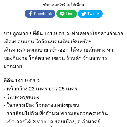
เงิน
ช่วยแนะนำร้านให้เพื่อน
การ
Facebook
Line
Twitter
ศึกษา
บันเทิง
ขายถูกมาก!! ที่ดิน 141.9 ตร.ว. ทำเลทองใจกลางอำเภอ
เมืองขอนแก่น ใกล้ถนนคนเดิน เซ็นทรัลฯ
ดู
เดินทางสะดวกสบาย เข้า-ออก ได้หลายเส้นทาง หา
หนัง
ของกินง่าย ใกล้ตลาด เซเว่น ร้านค้า ร้านอาหาร
Music
มากมาย
Station
ละคร
ที่ดิน 141.9 ตร.ว.
- หน้ากว้าง 23 เมตร ยาว 25 เมตร
บันเทิง
เกาหลี
- โฉนดครุฑแดง
- ใจกลางเมือง ใจกลางแหล่งชุมชน
ไลฟ์
- รายล้อมไปด้วยสิ่งอำนวยความสะดวกครบครัน
ไตล์
- เข้า-ออกได้ 3 ทาง : ถ.รอบเมือง, ถ.อำมาตย์