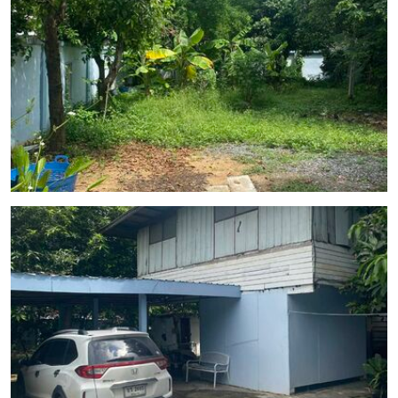
แม่
และ
เด็ก
สัตว์
เลี้ยง
Infographic
บริการ
แอปฯ
กระปุก
ติดต่อ
โฆษณา
แจ้ง
ปัญหา
ร่วม