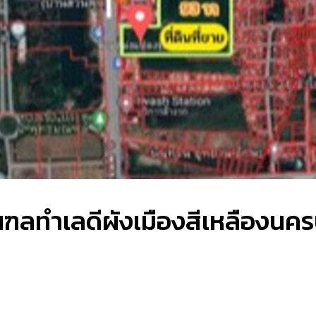
ณฑลทำเลดีผังเมืองสีเหลืองนค