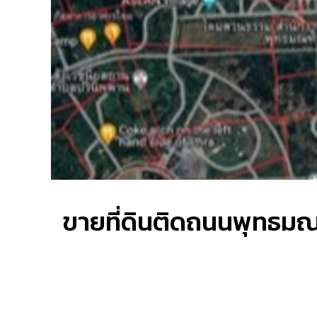
ขายที่ดินติดถนน​พุทธม