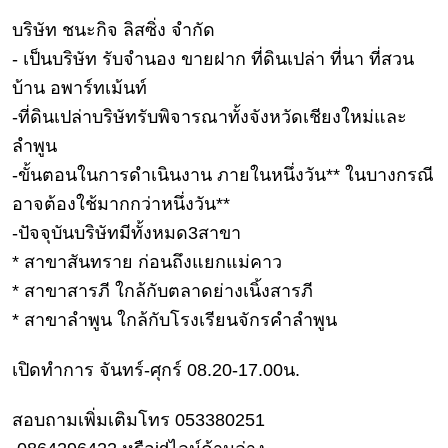
เงิน
บริษัท ชนะกิจ ลิสซิ่ง จำกัด
การ
- เป็นบริษัท รับจำนอง ขายฝาก ที่ดินเปล่า ที่นา ที่สวน
ศึกษา
บ้าน อพาร์ทเม้นท์
บันเทิง
-ที่ดินเปล่าบริษัทรับพิจารณาทั้งจังหวัดเชียงใหม่และ
ลำพูน
ดู
-ขั้นตอนในการดำเนินงาน ภายในหนึ่งวัน** ในบางกรณี
หนัง
อาจต้องใช้มากกว่าหนึ่งวัน**
Music
-ปัจจุบันบริษัทมีทั้งหมด3สาขา
Station
* สาขาสันทราย ก่อนถึงแยกแม่คาว
ละคร
* สาขาสารภี ใกล้กับตลาดย่างเนิ้งสารภี
บันเทิง
* สาขาลำพูน ใกล้กับโรงเรียนจักรคำลำพูน
เกาหลี
เปิดทำการ จันทร์-ศุกร์ 08.20-17.00น.
ไลฟ์
ไตล์
สอบถามเพิ่มเติมโทร 053380251