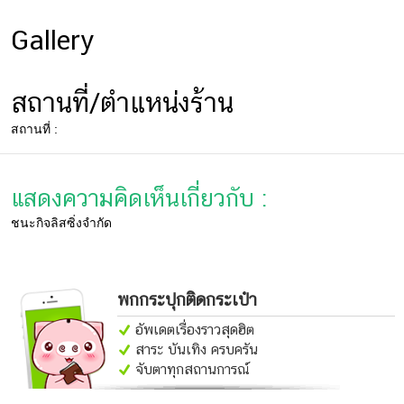
บ้าน
Gallery
และ
การ
ตกแต่ง
สถานที่/ตำแหน่งร้าน
มือ
สถานที่ :
ถือ
ราคา
แสดงความคิดเห็นเกี่ยวกับ :
ทอง
ชนะ​กิจ​ลิสซิ่ง​จำกัด​
ราคา
น้ำมัน
วา
พกกระปุกติดกระเป๋า
ไร
อัพเดตเรื่องราวสุดฮิต
ตี้
สาระ บันเทิง ครบครัน
จับตาทุกสถานการณ์
แต่งงาน