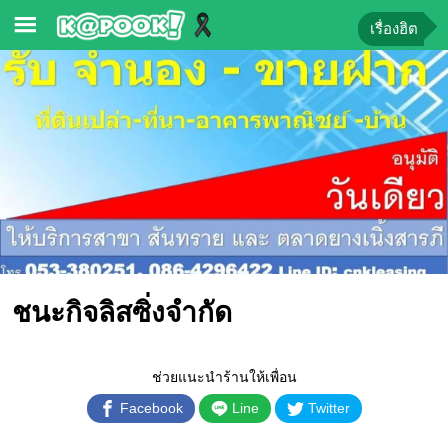
เรื่องฮิต
ข่าว-
ความ
รู้
ข่าว
ข่าว
บันเทิง
ตรวจ
ชนะ​กิจ​ลิสซิ่ง​จำกัด​
หวย
ผล
บอล
ช่วยแนะนำร้านให้เพื่อน
สด
Facebook
Line
Twitter
การ