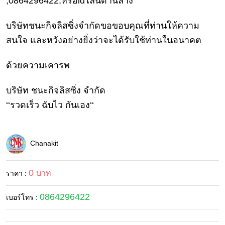
,0864296422,หรือidไลน์ด้านล่าง
ดูด
วง
บริษัทชนะกิจลิสซิ่งจำกัดขอขอบคุณที่ท่านให้ความ
ผู้
สนใจ และหวังอย่างยิ่งว่าจะได้รับใช้ท่านในอนาคต
หญิง
ด้วยความเคารพ
ผู้ชาย
สุขภาพ
บริษัท ชนะกิจลิสซิ่ง จำกัด
‘‘รวดเร็ว ฉับไว กันเอง‘‘
ท่อง
เที่ยว
สูตร
Chanakit
อาหาร
ง่ายๆ
0
บาท
ราคา :
ช้อป
ปิ้ง
0864296422
เบอร์โทร :
รถยนต์