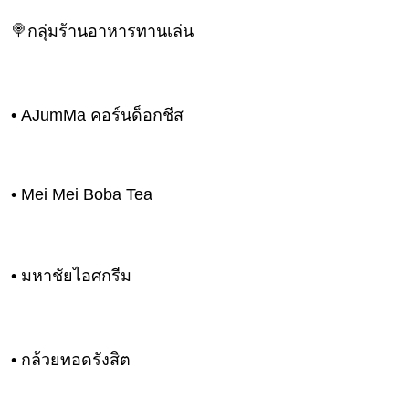
🍭กลุ่มร้านอาหารทานเล่น
• AJumMa คอร์นด็อกชีส
• Mei Mei Boba Tea
• มหาชัยไอศกรีม
• กล้วยทอดรังสิต