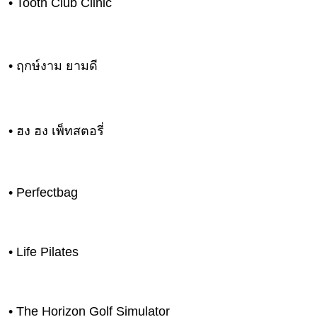
• Tooth Club Clinic
แม่
และ
เด็ก
• ฤกษ์งาม ยามดี
สัตว์
เลี้ยง
Infographic
• ฮง ฮง เพ็ทสตอรี่
บริการ
แอปฯ
• Perfectbag
กระปุก
ติดต่อ
โฆษณา
• Life Pilates
แจ้ง
ปัญหา
ร่วม
• The Horizon Golf Simulator