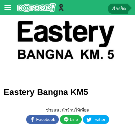
เรื่องฮิต
ข่าว-
ความ
รู้
ข่าว
ข่าว
บันเทิง
ตรวจ
Eastery Bangna KM5
หวย
ผล
ช่วยแนะนำร้านให้เพื่อน
บอล
สด
Facebook
Line
Twitter
การ