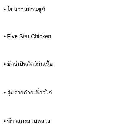
• ไข่หวานบ้านซูชิ
• Five Star Chicken
• ยักษ์เป็นสัตว์กินเนื้อ
• รุ่มรวยก๋วยเตี๋ยวไก่
• ข้าวแกงสวนหลวง