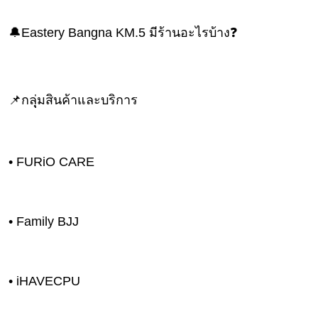
ดูด
วง
🔔Eastery Bangna KM.5 มีร้านอะไรบ้าง❓
ผู้
หญิง
ผู้ชาย
📌กลุุ่มสินค้าและบริการ
สุขภาพ
ท่อง
• FURiO CARE
เที่ยว
สูตร
อาหาร
• Family BJJ
ง่ายๆ
ช้อป
ปิ้ง
• iHAVECPU
รถยนต์