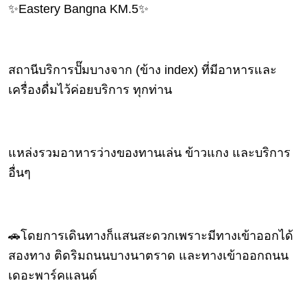
เงิน
✨Eastery Bangna KM.5✨
การ
ศึกษา
สถานีบริการปั๊มบางจาก (ข้าง index) ที่มีอาหารและ
บันเทิง
เครื่องดื่มไว้ค่อยบริการ ทุกท่าน
ดู
หนัง
Music
แหล่งรวมอาหารว่างของทานเล่น ข้าวแกง และบริการ
Station
อื่นๆ
ละคร
บันเทิง
เกาหลี
🚗โดยการเดินทางก็แสนสะดวกเพราะมีทางเข้าออกได้
สองทาง ติดริมถนนบางนาตราด และทางเข้าออกถนน
ไลฟ์
เดอะพาร์คแลนด์
ไตล์