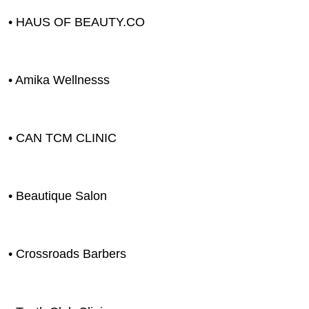
บ้าน
• HAUS OF BEAUTY.CO
และ
การ
ตกแต่ง
• Amika Wellnesss
มือ
ถือ
ราคา
• CAN TCM CLINIC
ทอง
ราคา
น้ำมัน
• Beautique Salon
วา
ไร
• Crossroads Barbers
ตี้
แต่งงาน