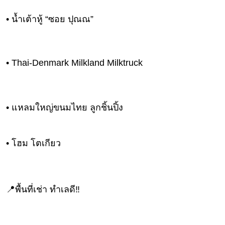
• น้ำเต้าหู้ “ซอย ปุณณ”
• Thai-Denmark Milkland Milktruck
• แหลมใหญ่ขนมไทย ลูกชิ้นปิ้ง
• โฮม โตเกียว
📍พื้นที่เช่า ทำเลดี‼️