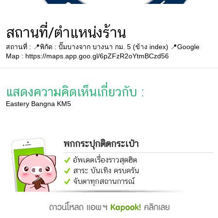
สถานที่/ตำแหน่งร้าน
สถานที่ : 📍พิกัด : ปั๊มบางจาก บางนา กม. 5 (ข้าง index) 📍Google
Map : https://maps.app.goo.gl/6pZFzR2oYtmBCzd56
แสดงความคิดเห็นเกี่ยวกับ :
Eastery Bangna KM5
พกกระปุกติดกระเป๋า
อัพเดตเรื่องราวสุดฮิต
สาระ บันเทิง ครบครัน
จับตาทุกสถานการณ์