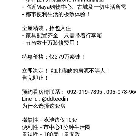
- 临近Maya购物中心、古城及一切生活所需
- 都市便利生活的极致体验！
全屋精装，拎包入住
- 家具配置齐全，只需带着行李箱
- 节省数十万装修费用！
特惠价格：仅279万泰铢！
立即决定！ 如此稀缺的房源不等人！
售完即止！
预约看房请联系： 092-919-7895 , 096-978-96
Line id : @ddteedin
为什么选择这套房
稀缺性 - 泳池边仅10套
便利性 - 市中心1分钟生活圈
景观性 - 180度山景无敌