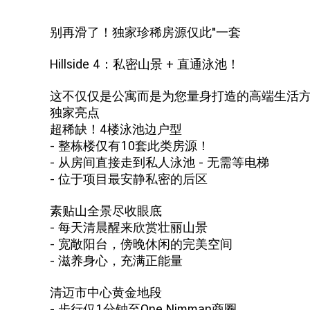
别再滑了！独家珍稀房源仅此"一套
Hillside 4：私密山景 + 直通泳池！
这不仅仅是公寓而是为您量身打造的高端生活
独家亮点
超稀缺！4楼泳池边户型
- 整栋楼仅有10套此类房源！
- 从房间直接走到私人泳池 - 无需等电梯
- 位于项目最安静私密的后区
素贴山全景尽收眼底
- 每天清晨醒来欣赏壮丽山景
- 宽敞阳台，傍晚休闲的完美空间
- 滋养身心，充满正能量
清迈市中心黄金地段
- 步行仅1分钟至One Nimman商圈