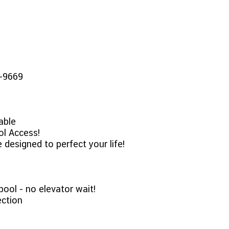
8-9669
able
ol Access!
le designed to perfect your life!
pool - no elevator wait!
ection