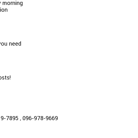
y morning
tion
 you need
osts!
19-7895 , 096-978-9669