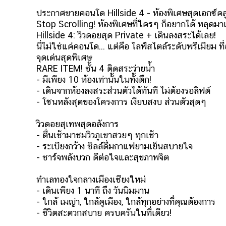
ประกาศขายคอนโด Hillside 4 - ห้องพิเศษสุดเอกซ์คล
Stop Scrolling! ห้องพิเศษที่ใครๆ ก็อยากได้ หลุดมาแ
Hillside 4: วิวดอยสุด Private + เดินลงสระได้เลย!
นี่ไม่ใช่แค่คอนโด... แต่คือ ไลฟ์สไตล์ระดับพรีเมียม 
จุดเด่นสุดพิเศษ
RARE ITEM! ชั้น 4 ติดสระว่ายน้ำ
- มีเพียง 10 ห้องเท่านั้นในทั้งตึก!
- เดินจากห้องลงสระส่วนตัวได้ทันที ไม่ต้องรอลิฟต์
- โซนหลังสุดของโครงการ เงียบสงบ ส่วนตัวสุดๆ
วิวดอยสุเทพสุดอลังการ
- ตื่นเช้ามาชมวิวภูเขาสวยๆ ทุกเช้า
- ระเบียงกว้าง ชิลล์ดื่มกาแฟยามเย็นสบายใจ
- ชาร์จพลังบวก ดีต่อใจและสุขภาพจิต
ทำเลทองใจกลางเมืองเชียงใหม่
- เดินเพียง 1 นาที ถึง วันนิมมาน
- ใกล้ เมญ่า, ใกล้คูเมือง, ใกล้ทุกอย่างที่คุณต้องการ
- ชีวิตสะดวกสบาย ครบครันในที่เดียว!