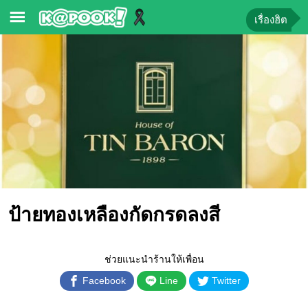
เรื่องฮิต
ข่าว-
ความ
รู้
ข่าว
ข่าว
บันเทิง
ตรวจ
ป้ายทองเหลืองกัดกรดลงสี
หวย
ผล
บอล
ช่วยแนะนำร้านให้เพื่อน
สด
Facebook
Line
Twitter
การ