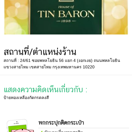
แม่
และ
เด็ก
สัตว์
เลี้ยง
Infographic
สถานที่/ตำแหน่งร้าน
บริการ
สถานที่ : 24/61 ซอยพหลโยธิน 56 แยก 4 (งอกเงย) ถนนพหลโยธิน
แขวงสายไหม เขตสายไหม กรุงเทพมหานคร 10220
แอปฯ
กระปุก
แสดงความคิดเห็นเกี่ยวกับ :
ติดต่อ
ป้ายทองเหลืองกัดกรดลงสี
โฆษณา
แจ้ง
ปัญหา
พกกระปุกติดกระเป๋า
ร่วม