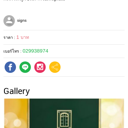
บ้าน
และ
การ
signs
ตกแต่ง
1
มือ
บาท
ราคา :
ถือ
029938974
เบอร์โทร :
ราคา
ทอง
ราคา
น้ำมัน
Gallery
วา
ไร
ตี้
แต่งงาน