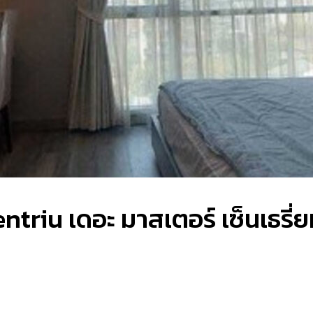
ntriu เดอะ มาสเตอร์ เซ็นเธรี