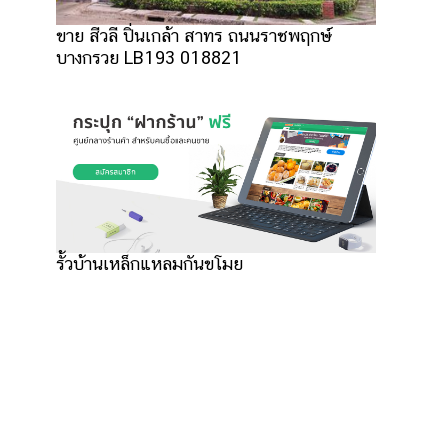
ขาย สีวลี ปิ่นเกล้า สาทร ถนนราชพฤกษ์
บางกรวย LB193 018821
รั้วบ้านเหล็กแหลมกันขโมย