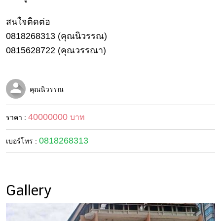
บ้าน
สนใจติดต่อ
และ
การ
0818268313 (คุณนิวรรณ)
ตกแต่ง
0815628722 (คุณวรรณา)
มือ
ถือ
คุณนิวรรณ
ราคา
ทอง
40000000
บาท
ราคา :
ราคา
น้ำมัน
0818268313
เบอร์โทร :
วา
ไร
ตี้
Gallery
แต่งงาน