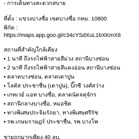
- การเดินทางสะดวกสบาย
ดูด
วง
ที่ตั้ง : แขวงบางซื่อ เขตบางซื่อ กทม. 10800
ผู้
พิกัด :
หญิง
https://maps.app.goo.gl/c34cYSdXuL1bXKmX8
ผู้ชาย
สถานที่สำคัญใกล้เคียง
สุขภาพ
• 1 นาที ถึงรถไฟฟ้าสายสีม่วง สถานีบางซ่อน
ท่อง
• 2 นาที ถึงรถไฟฟ้าสายสีแดงอ่อน สถานีบางซ่อน
เที่ยว
• ตลาดบางซ่อน, ตลาดเตาปูน
สูตร
• โลตัส ประชาชื่น (เตาปูน), บิ๊กซี วงศ์สว่าง
อาหาร
• เกทเวย์ แอท บางซื่อ, ตลาดนัดจตุจักร
ง่ายๆ
• สถานีกลางบางซื่อ, หมอชิต
ช้อป
• ทางพิเศษประจิมรัถยา, ทางพิเศษศรีรัช
ปิ้ง
• รพ.เกษมราษฎร์ ประชาชื่น, รพ.บางโพ
รถยนต์
ขายถูกมากเพียง 40 ลบ.