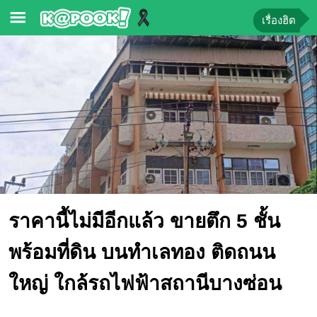
เรื่องฮิต
ข่าว-
ความ
รู้
ข่าว
ข่าว
บันเทิง
ตรวจ
ราคานี้ไม่มีอีกแล้ว ขายตึก 5 ชั้น
หวย
ผล
พร้อมที่ดิน บนทำเลทอง ติดถนน
บอล
สด
ใหญ่ ใกล้รถไฟฟ้าสถานีบางซ่อน
การ