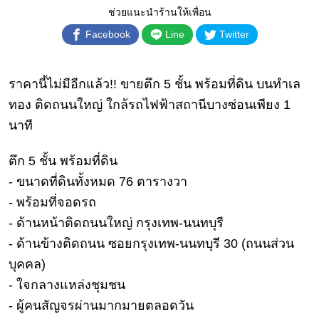
เงิน
ช่วยแนะนำร้านให้เพื่อน
การ
Facebook
Line
Twitter
ศึกษา
บันเทิง
ราคานี้ไม่มีอีกแล้ว!! ขายตึก 5 ชั้น พร้อมที่ดิน บนทำเล
ทอง ติดถนนใหญ่ ใกล้รถไฟฟ้าสถานีบางซ่อนเพียง 1
ดู
นาที
หนัง
Music
ตึก 5 ชั้น พร้อมที่ดิน
Station
- ขนาดที่ดินทั้งหมด 76 ตารางวา
ละคร
- พร้อมที่จอดรถ
- ด้านหน้าติดถนนใหญ่ กรุงเทพ-นนทบุรี
บันเทิง
เกาหลี
- ด้านข้างติดถนน ซอยกรุงเทพ-นนทบุรี 30 (ถนนส่วน
บุคคล)
ไลฟ์
- ใจกลางแหล่งชุมชน
ไตล์
- ผู้คนสัญจรผ่านมากมายตลอดวัน