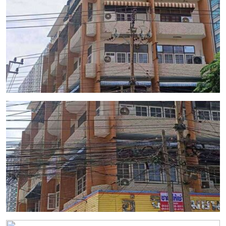
แม่
และ
เด็ก
สัตว์
เลี้ยง
Infographic
บริการ
แอปฯ
กระปุก
ติดต่อ
โฆษณา
แจ้ง
ปัญหา
ร่วม