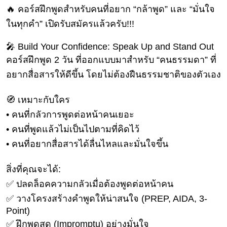
เงิน
🔥 คอร์สฝึกพูดสำหรับคนที่อยาก “กล้าพูด” และ “มั่นใจ
การ
ในทุกคำ” เปิดรับสมัครแล้วครับ!!!
ศึกษา
🎤 Build Your Confidence: Speak Up and Stand Out
บันเทิง
คอร์สฝึกพูด 2 วัน ที่ออกแบบมาสำหรับ “คนธรรมดา” ที่
อยากสื่อสารให้ดีขึ้น โดยไม่ต้องฝืนธรรมชาติของตัวเอง
ดู
หนัง
🧭 เหมาะกับใคร
Music
• คนที่กลัวการพูดต่อหน้าคนเยอะ
Station
• คนที่พูดแล้วไม่เป็นไปตามที่คิดไว้
ละคร
• คนที่อยากสื่อสารได้ลื่นไหลและมั่นใจขึ้น
บันเทิง
สิ่งที่คุณจะได้:
เกาหลี
✅ ปลดล็อคความกลัวเมื่อต้องพูดต่อหน้าคน
ไลฟ์
✅ วางโครงสร้างคำพูดให้น่าสนใจ (PREP, AIDA, 3-
ไตล์
Point)
✅ ฝึกพูดสด (Impromptu) อย่างมั่นใจ