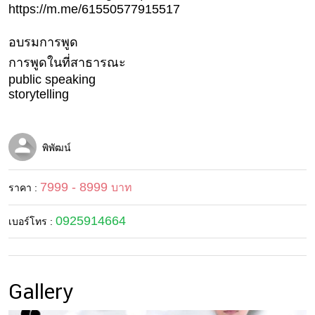
https://m.me/61550577915517
แม่
และ
เด็ก
อบรมการพูด
การพูดในที่สาธารณะ
สัตว์
public speaking
เลี้ยง
storytelling
Infographic
บริการ
พิพัฒน์
แอปฯ
7999 - 8999
บาท
ราคา :
กระปุก
ติดต่อ
0925914664
เบอร์โทร :
โฆษณา
แจ้ง
ปัญหา
Gallery
ร่วม