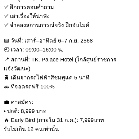
ดูด
✅ ฝึกการตอบคำถาม
วง
✅ เล่าเรื่องให้น่าฟัง
ผู้
✅ จำลองสถานการณ์จริง ฝึกจับไมค์
หญิง
📅 วันที่: เสาร์–อาทิตย์ 6–7 ก.ย. 2568
ผู้ชาย
🕘 เวลา: 09:00–16:00 น.
สุขภาพ
📍 สถานที่: TK. Palace Hotel (ใกล้ศูนย์ราชการ
ท่อง
แจ้งวัฒนะ)
เที่ยว
🚆 เดินจากรถไฟฟ้าสีชมพูแค่ 5 นาที
สูตร
🚗 ที่จอดรถฟรี 100%
อาหาร
ง่ายๆ
💼 ค่าสมัคร:
• ปกติ: 8,999 บาท
ช้อป
ปิ้ง
🔥 Early Bird (ภายใน 31 ก.ค.): 7,999บาท
รับไม่เกิน 12 คนเท่านั้น
รถยนต์