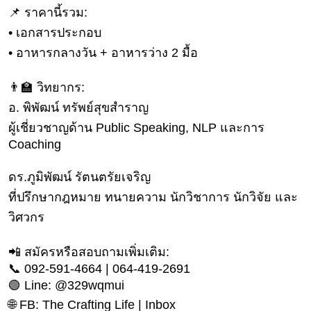
📌 ราคานี้รวม:
บ้าน
• เอกสารประกอบ
และ
การ
• อาหารกลางวัน + อาหารว่าง 2 มื้อ
ตกแต่ง
👨‍🏫 วิทยากร:
มือ
ถือ
อ. พิพัฒน์ ทรัพย์สุขสำราญ
ผู้เชี่ยวชาญด้าน Public Speaking, NLP และการ
ราคา
Coaching
ทอง
ราคา
ดร.ภูมิพัฒน์ รัตนตรัยเจริญ
น้ำมัน
ที่ปรึกษากฎหมาย ทนายความ นักวิชาการ นักวิจัย และ
วิศวกร
วา
ไร
📲 สมัครหรือสอบถามเพิ่มเติม:
ตี้
📞 092-591-4664 | 064-419-2691
🟢 Line: @329wqmui
แต่งงาน
🌐 FB: The Crafting Life | Inbox