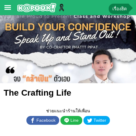
เรื่องฮิต
ข่าว-
ความ
รู้
ข่าว
ข่าว
บันเทิง
ตรวจ
The Crafting Life
หวย
ผล
ช่วยแนะนำร้านให้เพื่อน
บอล
สด
Facebook
Line
Twitter
การ