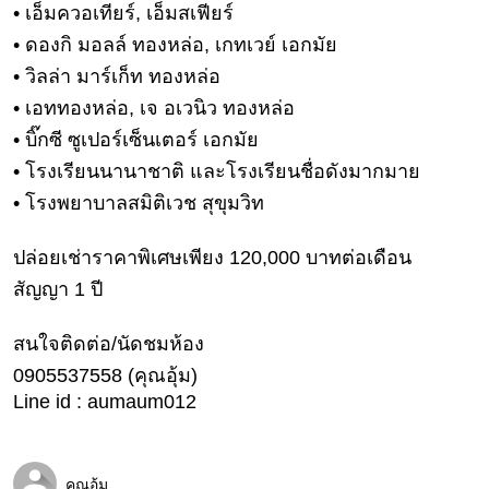
• เอ็มควอเทียร์, เอ็มสเฟียร์
บ้าน
• ดองกิ มอลล์ ทองหล่อ, เกทเวย์ เอกมัย
และ
• วิลล่า มาร์เก็ท ทองหล่อ
การ
ตกแต่ง
• เอททองหล่อ, เจ อเวนิว ทองหล่อ
• บิ๊กซี ซูเปอร์เซ็นเตอร์ เอกมัย
มือ
ถือ
• โรงเรียนนานาชาติ และโรงเรียนชื่อดังมากมาย
• โรงพยาบาลสมิติเวช สุขุมวิท
ราคา
ทอง
ปล่อยเช่าราคาพิเศษเพียง 120,000 บาทต่อเดือน
ราคา
สัญญา 1 ปี
น้ำมัน
สนใจติดต่อ/นัดชมห้อง
วา
0905537558 (คุณอุ้ม)
ไร
Line id : aumaum012
ตี้
แต่งงาน
คุณอุ้ม