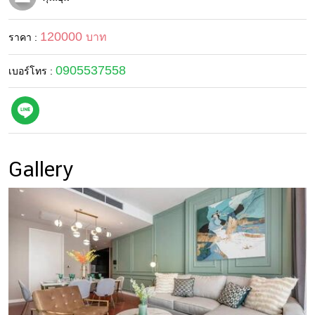
แม่
และ
120000
บาท
ราคา :
เด็ก
สัตว์
0905537558
เบอร์โทร :
เลี้ยง
Infographic
บริการ
Gallery
แอปฯ
กระปุก
ติดต่อ
โฆษณา
แจ้ง
ปัญหา
ร่วม