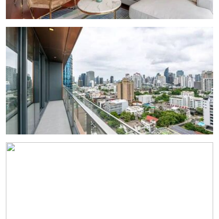
งาน
กับ
เรา