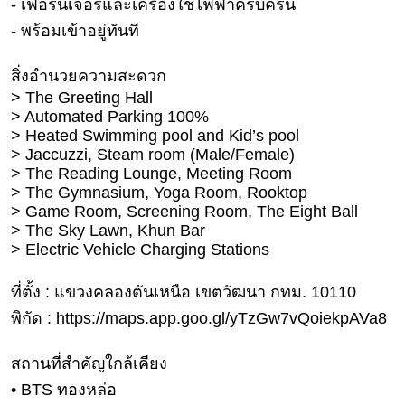
- เฟอร์นิเจอร์และเครื่องใช้ไฟฟ้าครบครัน
ดูด
- พร้อมเข้าอยู่ทันที
วง
ผู้
สิ่งอำนวยความสะดวก
หญิง
> The Greeting Hall
> Automated Parking 100%
ผู้ชาย
> Heated Swimming pool and Kid’s pool
> Jaccuzzi, Steam room (Male/Female)
สุขภาพ
> The Reading Lounge, Meeting Room
ท่อง
> The Gymnasium, Yoga Room, Rooktop
เที่ยว
> Game Room, Screening Room, The Eight Ball
> The Sky Lawn, Khun Bar
สูตร
> Electric Vehicle Charging Stations
อาหาร
ง่ายๆ
ที่ตั้ง : แขวงคลองตันเหนือ เขตวัฒนา กทม. 10110
พิกัด : https://maps.app.goo.gl/yTzGw7vQoiekpAVa8
ช้อป
ปิ้ง
สถานที่สำคัญใกล้เคียง
• BTS ทองหล่อ
รถยนต์