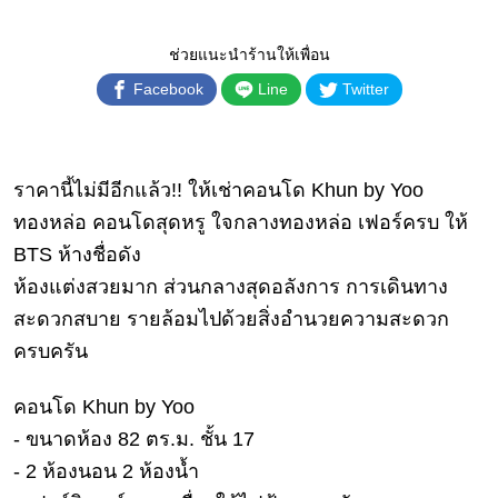
เงิน
การ
ช่วยแนะนำร้านให้เพื่อน
ศึกษา
Facebook
Line
Twitter
บันเทิง
ดู
ราคานี้ไม่มีอีกแล้ว!! ให้เช่าคอนโด Khun by Yoo
หนัง
ทองหล่อ คอนโดสุดหรู ใจกลางทองหล่อ เฟอร์ครบ ให้
Music
BTS ห้างชื่อดัง
Station
ห้องแต่งสวยมาก ส่วนกลางสุดอลังการ การเดินทาง
ละคร
สะดวกสบาย รายล้อมไปด้วยสิ่งอำนวยความสะดวก
ครบครัน
บันเทิง
เกาหลี
คอนโด Khun by Yoo
ไลฟ์
- ขนาดห้อง 82 ตร.ม. ชั้น 17
ไตล์
- 2 ห้องนอน 2 ห้องน้ำ