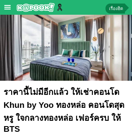
เรื่องฮิต
ข่าว-
ความ
รู้
ข่าว
ข่าว
บันเทิง
ตรวจ
ราคานี้ไม่มีอีกแล้ว ให้เช่าคอนโด
หวย
ผล
Khun by Yoo ทองหล่อ คอนโดสุด
บอล
สด
หรู ใจกลางทองหล่อ เฟอร์ครบ ให้
การ
BTS