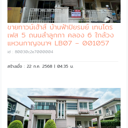
ขายทาวน์เฮ้าส์ บ้านฟ้าปิยรมย์ เทนโดร
เฟส 5 ถนนลำลูกกา คลอง 6 ใกล้วง
แหวนกาญจนาฯ LB07 – 001057
id : 80030c2e7000004
สร้างเมื่อ : 22 ก.ค. 2568 | 04:35 น.