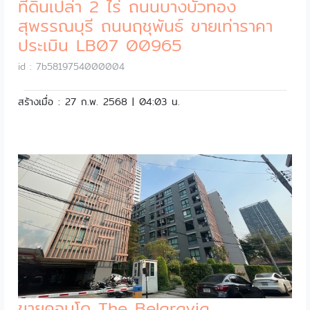
ที่ดินเปล่า 2 ไร่ ถนนบางบัวทอง
สุพรรณบุรี ถนนฤชุพันธ์ ขายเท่าราคา
ประเมิน LB07 00965
id : 7b5819754000004
สร้างเมื่อ : 27 ก.พ. 2568 | 04:03 น.
ขายคอนโด The Belgravia