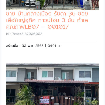
ขาย บ้านกลางเมือง รัชดา 36 ซอย
เสือใหญ่อุทิศ ทาวน์โฮม 3 ชั้น ทำเล
คุณภาพLB07 – 001017
id : 7e4e43137000002
สร้างเมื่อ : 30 พ.ค. 2568 | 04:21 น.