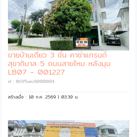
ขายบ้านเดี่ยว 3 ชั้น คาซ่าแกรนด์
สุขาภิบาล 5 ถนนสายไหม หลังมุม
LB07 – 001227
id : 8b5f5aec6000004
สร้างเมื่อ : 10 ก.ค. 2569 | 03:39 น.