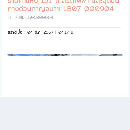
รามคำแหง 151 ใกล้รถไฟฟ้า และจุดขึ้น
ทางด่วนกาญจนาฯ LB07 000904
id : 789bcd505000004
สร้างเมื่อ : 04 ธ.ค. 2567 | 04:17 น.
ขายที่ดิน ซอยลาดพร้าว 83 แยก 1 ติด
Big C ลาดพร้าว ใกล้รถไฟฟ้า LB07 –