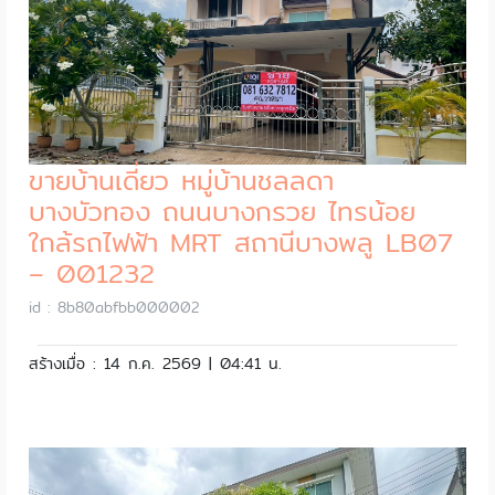
ขายบ้านเดี่ยว หมู่บ้านชลลดา
บางบัวทอง ถนนบางกรวย ไทรน้อย
ใกล้รถไฟฟ้า MRT สถานีบางพลู LB07
– 001232
id : 8b80abfbb000002
สร้างเมื่อ : 14 ก.ค. 2569 | 04:41 น.