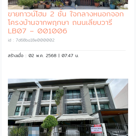
ขายทาวน์โฮม 2 ชั้น ใจกลางหนอกจอก
โครงบ้านจากพฤกษา ถนนเลียบวารี
LB07 – 001006
id : 7d68ba18e000002
สร้างเมื่อ : 02 พ.ค. 2568 | 07:47 น.