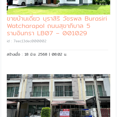
ขายบ้านเดี่ยว บุราสิริ วัชรพล Burasiri
Watcharapol ถนนสุขาภิบาล 5
รามอินทรา LB07 – 001029
id : 7eec13dec000002
สร้างเมื่อ : 18 มิ.ย. 2568 | 08:02 น.